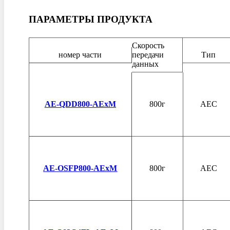
ПАРАМЕТРЫ ПРОДУКТА
Скорость
номер части
передачи
Тип
данных
AE-QDD800-AExM
800г
AEC
AE-OSFP800-AExM
800г
AEC