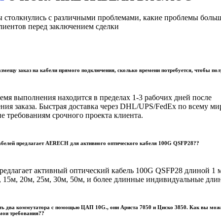
мы столкнулись с различными проблемами, какие проблемы больш
иентов перед заключением сделки
азмещу заказ на кабели прямого подключения, сколько времени потребуется, чтобы пол
емя выполнения находится в пределах 1-3 рабочих дней после
ния заказа. Быстрая доставка через DHL/UPS/FedEx по всему мир
ие требованиям срочного проекта клиента.
абелей предлагает AERECH для активного оптического кабеля 100G QSFP28??
длагает активный оптический кабель 100G QSFP28 длиной 1 м
, 15м, 20м, 25м, 30м, 50м, и более длинные индивидуальные дли
ть два коммутатора с помощью ЦАП 10G., они Ариста 7050 и Циско 3850. Как вы мож
мои требования??