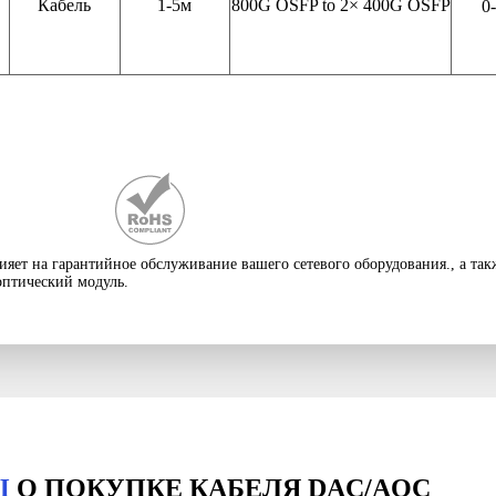
Кабель
1-5м
800
G OSFP to 2× 400G OSFP
0
яет на гарантийное обслуживание вашего сетевого оборудования., а такж
оптический модуль.
Ы
О ПОКУПКЕ КАБЕЛЯ DAC/AOC