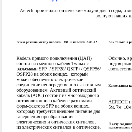
Aerech производит оптические модули для 5 годы, и 
волнуют наших кл
В чем разница между кабелем DAC и кабелем AOC??
Как только я р
Кабель прямого подключения (ЦАП)
Обычно, вр
состоит из медного кабеля Twinax с
подтвержде
разъемами SFP+/ SFP28/ QSFP+/ QSFP56/
соответств
QSFP28 на обоих концах., который
может обеспечить электрическое
соединение непосредственно с активным
Какие длины к
оборудованием. Активный оптический
кабель (АОС) состоит из многомодового
оптоволоконного кабеля с разъемами
AERECH пре
форм-фактора SFP на обоих концах.,
5м, 7м, 10м
которому требуется внешнее питание для
завершения преобразования
электрических и оптических сигналов,
Я хочу соедини
из электрических сигналов в оптические,
удовлетворить 