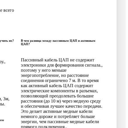
е всего
учить их?
В чем разница между пассивным ЦАП и активным
ЦАП?
Пассивный кабель ЦАП не содержит
у.,
электроники для формирования сигнала.,
поэтому у него меньше
энергопотребление, но расстояние
соединения ограничено 7 м. В то время
как активный кабель ЦАП содержит
электрические компоненты в разъемах,
позволяющий преодолевать большие
, 3м,
расстояния (до 10 м) через медную среду
ны.
и обеспечивая лучшее качество передачи.
Это делает активные медные кабели
немного дороже и потребляет больше
ете
энергии, чем пассивные медные кабели
прямого подключения..