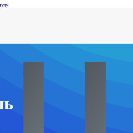
тулу
ль