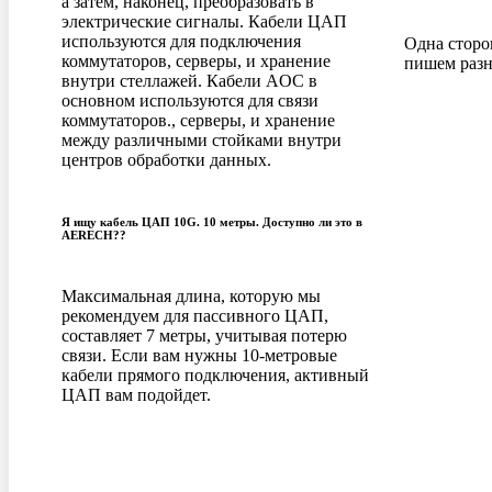
а затем, наконец, преобразовать в
электрические сигналы. Кабели ЦАП
используются для подключения
Одна сторон
коммутаторов, серверы, и хранение
пишем разн
внутри стеллажей. Кабели AOC в
основном используются для связи
коммутаторов., серверы, и хранение
между различными стойками внутри
центров обработки данных.
Я ищу кабель ЦАП 10G. 10 метры. Доступно ли это в
AERECH??
Максимальная длина, которую мы
рекомендуем для пассивного ЦАП,
составляет 7 метры, учитывая потерю
связи. Если вам нужны 10-метровые
кабели прямого подключения, активный
ЦАП вам подойдет.