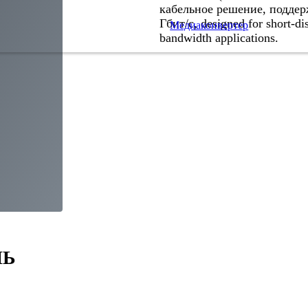
кабельное решение, поддер
Гбит/с,
designed for short-di
Медиаконвертер
bandwidth applications
.
ЛЬ