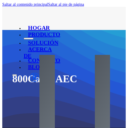
Saltar al contenido principal
Saltar al pie de página
HOGAR
PRODUCTO
SOLUCIÓN
ACERCA
DE
CONTACTO
BLOG
®
800Cable AEC