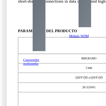
short-distance connections in data centers and hig
PARAMETROS DEL PRODUCTO
Módulo WDM
800GRAMO
Convertidor
multimedia
Cable
QSFP-DD a QSFP-DD
28-32AWG