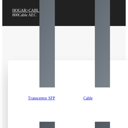
HOGAR
>
CABLE
>
800Cable AEC
Transceptor SFP
Cable