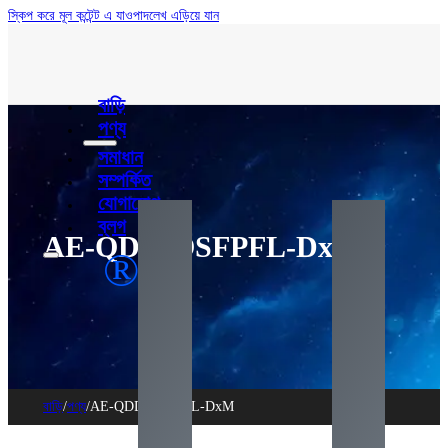
স্কিপ করে মূল কন্টেন্ট এ যাও
পাদলেখ এড়িয়ে যান
বাড়ি
পণ্য
সমাধান
সম্পর্কিত
যোগাযোগ
ব্লগ
AE-QDD-OSFPFL-DxM
®
বাড়ি
/
পণ্য
/
AE-QDD-OSFPFL-DxM