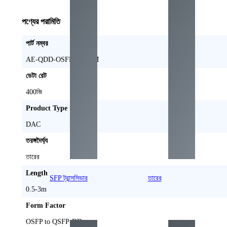
পণ্যের পরামিতি
পার্ট নম্বর
AE-QDD-OSFPFL-DxM
ডেটা রেট
400জি
Product Type
DAC
তরঙ্গদৈর্ঘ্য
তারের
Length
SFP ট্রান্সসিভার
তারের
0.5-3
m
Form Factor
OSFP to QSFP-DD