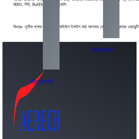
9001, সিই, RoHS, FCC, ইত্যাদি.
বিঃদ্রঃ: তৃতীয় পক্ষের অপটিক্যাল মডিউল ইনস্টল করা আপনার নেটওয়ার্ক সরঞ্জামের ওয়ারেন্
WDM মডিউল
মিডিয়া কনভার্টার