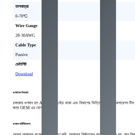
তাপমাত্রা
0-70℃
Wire Gauge
28-30
AWG
Cable Type
Passive
ডেটাশিট
Download
গুণমানের নিশ্চয়তা
চমৎকার গুণমান হল Aerech এর বেঁচে থাকা এবং বিকাশের ভিত্তি. আমাদের অপারেশন টিম অনেক 
জন্য OEM এর যোগ্যতা রয়েছে.
গুণমান সার্টিফিকেশন
আমরা আমাদের পণ্যের মান নিয়ন্ত্রণ করি, আমাদের নির্মাতাদের কঠোর যোগ্যতা সহ, মান নিয়ন্ত