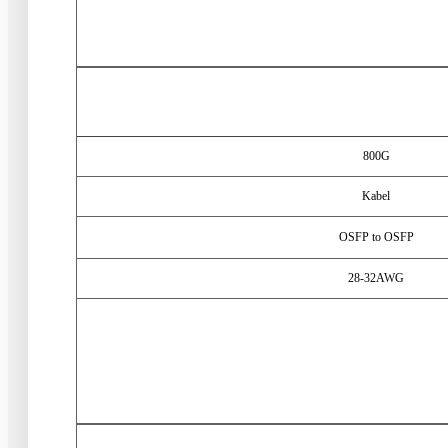
800
G
Kabel
OSFP to OSFP
28-32
AWG