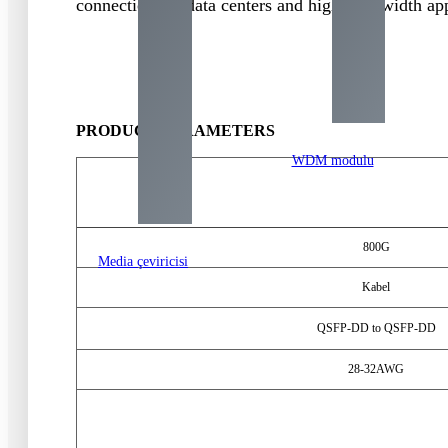
connections in data centers and high-bandwidth app
PRODUCT PARAMETERS
WDM modulu
800
G
Media çeviricisi
Kabel
QSFP-DD to QSFP-DD
28-32
AWG