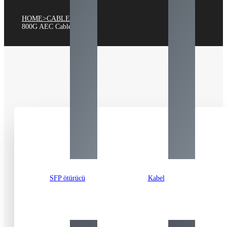
HOME
>
CABLE
>
800
G AEC Cable
SFP ötürücü
Kabel