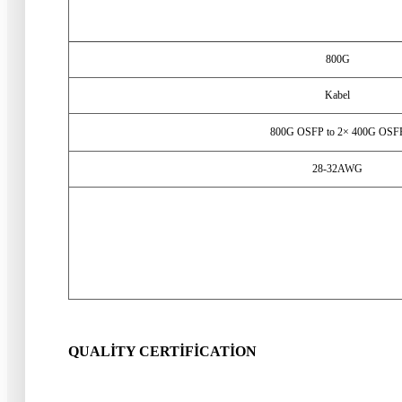
800
G
Kabel
800
G OSFP to 2× 400G OSF
28-32
AWG
QUALITY CERTIFICATION