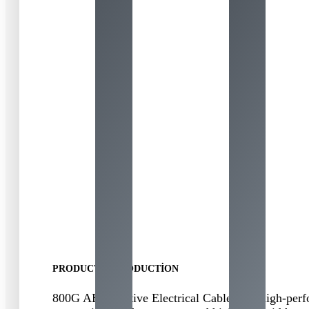
PRODUCT INTRODUCTION
800
G AEC
(
Active Electrical Cable
)
is a high-perf