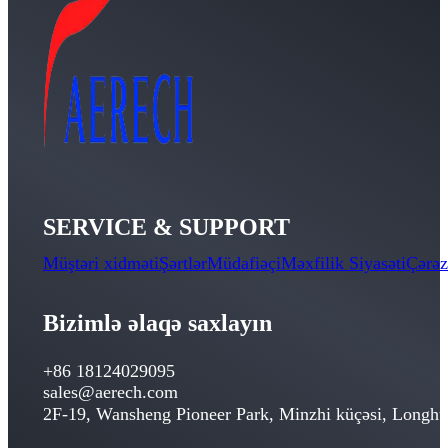
SERVICE & SUPPORT
Müştəri xidməti
Şərtlər
Müdafiəçi
Məxfilik Siyasəti
Çərəz
Bizimlə əlaqə saxlayın
+86 18124029095
sales@aerech.com
2F-19, Wansheng Pioneer Park, Minzhi küçəsi, Longhu